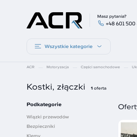
Masz pytania?
+48 601 500
Wszystkie kategorie
ACR
Motoryzacja
Części samochodowe
Uk
Kostki, złączki
1
oferta
Podkategorie
Ofert
Wiązki przewodów
Bezpieczniki
Klemy