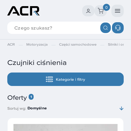
0
ACR
Motoryzacja
Części samochodowe
Silniki i osprz
Czujniki ciśnienia
Kategorie i filtry
Oferty
1
Domyślne
Sortuj wg: