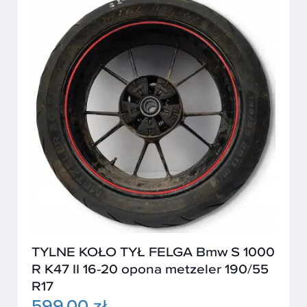
TYLNE KOŁO TYŁ FELGA Bmw S 1000
R K47 II 16-20 opona metzeler 190/55
R17
599,00 zł