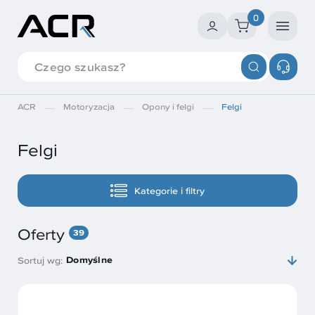
0
ACR
Motoryzacja
Opony i felgi
Felgi
Felgi
Kategorie i filtry
Oferty
39
Domyślne
Sortuj wg: