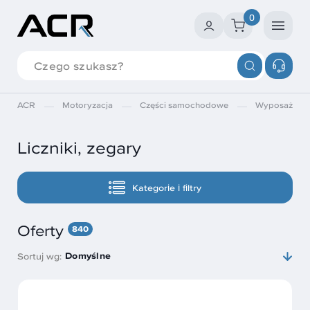
0
ACR
Motoryzacja
Części samochodowe
Wyposażenie
Liczniki, zegary
Kategorie i filtry
Oferty
840
Domyślne
Sortuj wg: