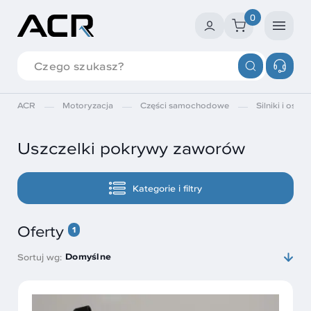
0
ACR
Motoryzacja
Części samochodowe
Silniki i osprz
Uszczelki pokrywy zaworów
Kategorie i filtry
Oferty
1
Domyślne
Sortuj wg: