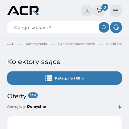
0
ACR
Motoryzacja
Części samochodowe
Silniki i osprz
Kolektory ssące
Kategorie i filtry
Oferty
144
Domyślne
Sortuj wg: