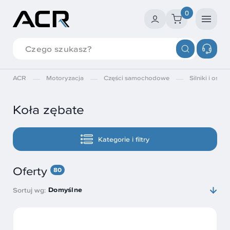
0
ACR
Motoryzacja
Części samochodowe
Silniki i osprz
Koła zębate
Kategorie i filtry
Oferty
80
Domyślne
Sortuj wg: