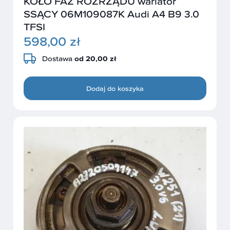
KOŁO FAZ ROZRZĄDU wariator
SSĄCY 06M109087K Audi A4 B9 3.0
TFSI
598,00 zł
Dostawa
od 20,00 zł
Dodaj do koszyka