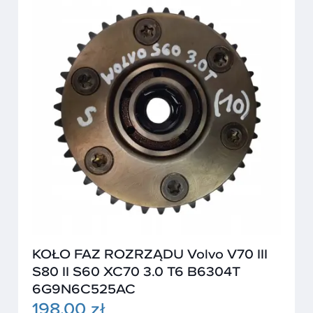
KOŁO FAZ ROZRZĄDU Volvo V70 III
S80 II S60 XC70 3.0 T6 B6304T
6G9N6C525AC
198,00 zł