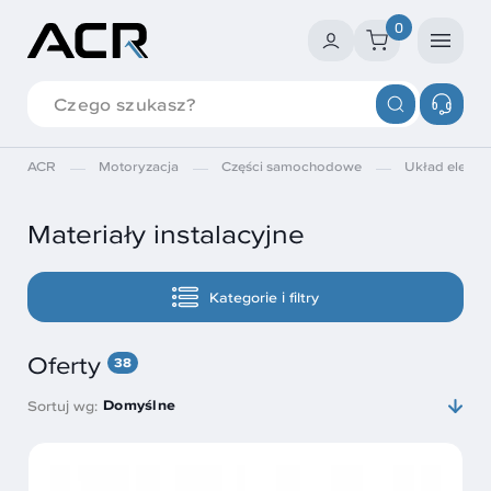
0
ACR
Motoryzacja
Części samochodowe
Układ elektry
Materiały instalacyjne
Kategorie i filtry
Oferty
38
Domyślne
Sortuj wg: