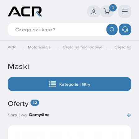
0
ACR
Motoryzacja
Części samochodowe
Części karose
Maski
Kategorie i filtry
Oferty
42
Domyślne
Sortuj wg: