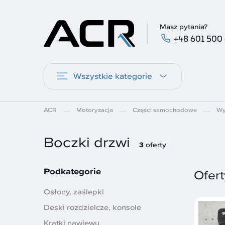
Masz pytania?
+48 601 500
Wszystkie kategorie
ACR
Motoryzacja
Części samochodowe
Wy
Boczki drzwi
3
oferty
Podkategorie
Ofert
Osłony, zaślepki
Deski rozdzielcze, konsole
Kratki nawiewu