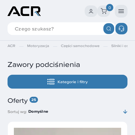
0
ACR
Motoryzacja
Części samochodowe
Silniki i osprz
Zawory podciśnienia
Kategorie i filtry
Oferty
25
Domyślne
Sortuj wg: