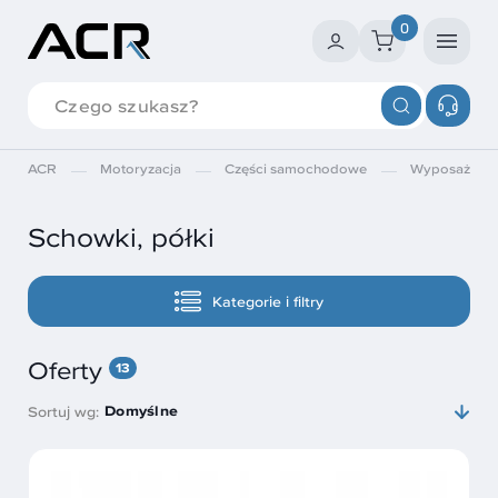
0
ACR
Motoryzacja
Części samochodowe
Wyposażenie
Schowki, półki
Kategorie i filtry
Oferty
13
Domyślne
Sortuj wg: