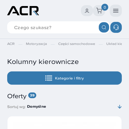
0
ACR
Motoryzacja
Części samochodowe
Układ kierow
Kolumny kierownicze
Kategorie i filtry
Oferty
39
Domyślne
Sortuj wg: