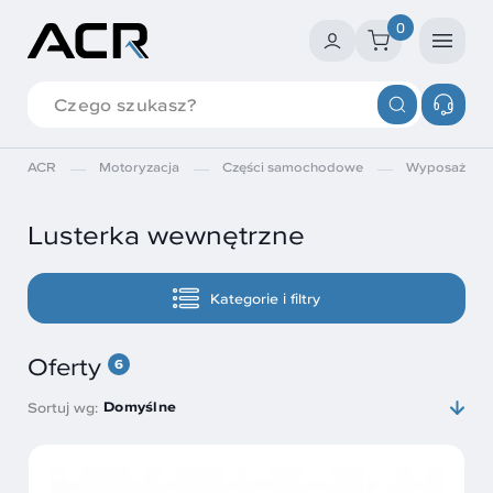
0
ACR
Motoryzacja
Części samochodowe
Wyposażenie
Lusterka wewnętrzne
Kategorie i filtry
Oferty
6
Domyślne
Sortuj wg: