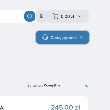
0,00 zł
Zadaj pytanie
Domyślne
Sortuj wg:
245,00 zł
PA