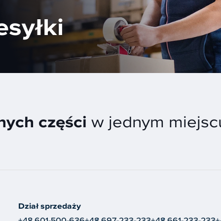
esyłki
ych części
w jednym miejsc
Dział sprzedaży
+48 601-500-636
+48 697-233-233
+48 661-233-233
+