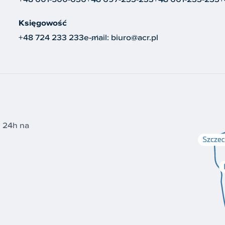
Księgowość
+48 724 233 233
e-mail:
biuro@acr.pl
i 24h na