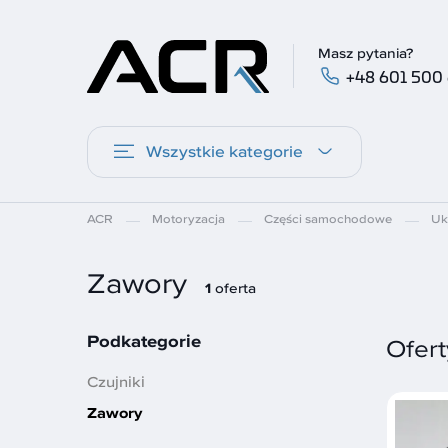
Masz pytania?
+48 601 500
Wszystkie kategorie
ACR
Motoryzacja
Części samochodowe
Uk
Zawory
1
oferta
Podkategorie
Ofert
Czujniki
Zawory