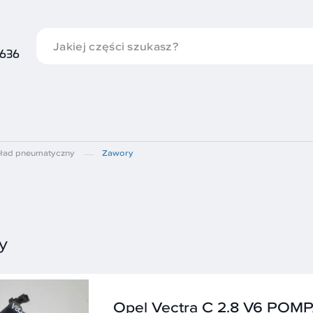
 636
ład pneumatyczny
Zawory
y
Opel Vectra C 2.8 V6 POM