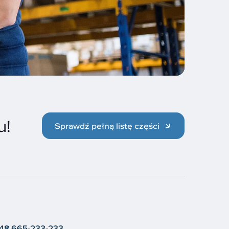
u!
Sprawdź pełną listę części
48 665-233-233