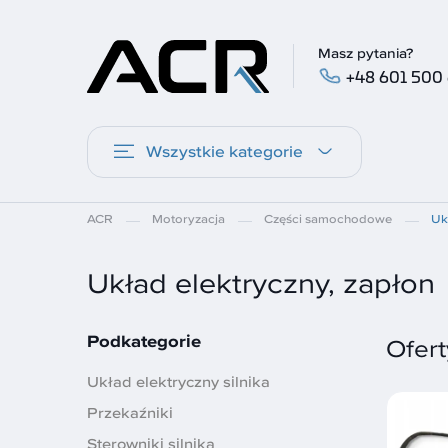
Masz pytania?
+48 601 500
Wszystkie kategorie
ACR
Motoryzacja
Części samochodowe
Uk
Układ elektryczny, zapłon
Podkategorie
Ofert
Układ elektryczny silnika
Przekaźniki
Sterowniki silnika