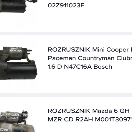
02Z911023F
ROZRUSZNIK Mini Cooper 
Paceman Countryman Clu
1.6 D N47C16A Bosch
ROZRUSZNIK Mazda 6 GH 
MZR-CD R2AH M001T3097