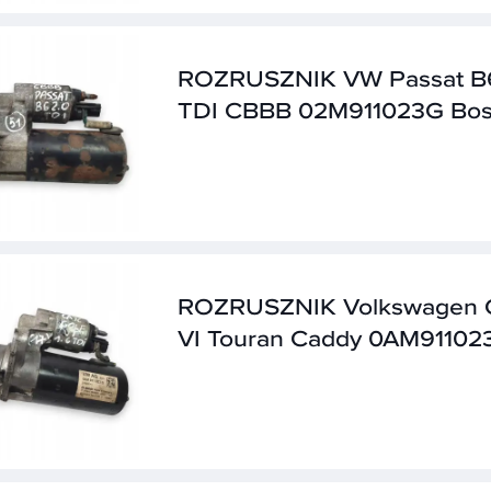
ROZRUSZNIK VW Passat B6
TDI CBBB 02M911023G Bo
ROZRUSZNIK Volkswagen G
VI Touran Caddy 0AM91102