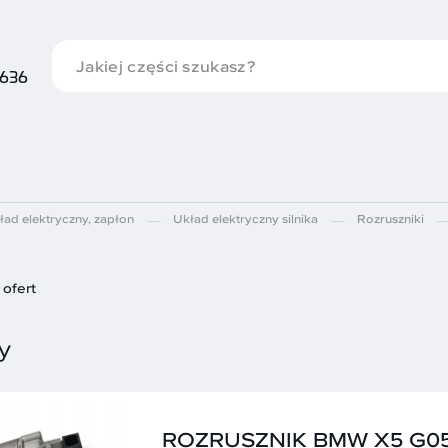
 636
ład elektryczny, zapłon
Układ elektryczny silnika
Rozruszniki
ofert
y
ROZRUSZNIK BMW X5 G05