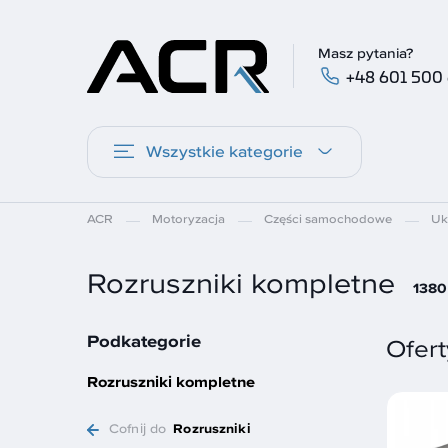
Masz pytania?
+48 601 500
Wszystkie kategorie
ACR
Motoryzacja
Części samochodowe
Uk
Rozruszniki kompletne
1380
Podkategorie
Ofert
Rozruszniki kompletne
Cofnij do
Rozruszniki