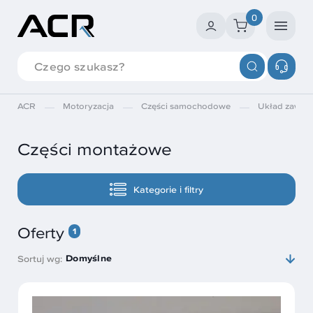
0
ACR
Motoryzacja
Części samochodowe
Układ zawies
Części montażowe
Kategorie i filtry
Oferty
1
Domyślne
Sortuj wg: