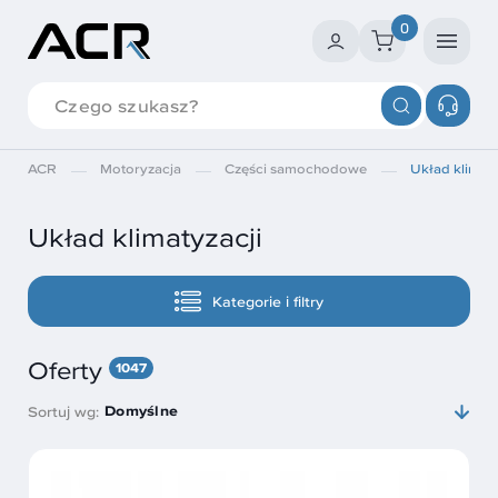
0
ACR
Motoryzacja
Części samochodowe
Układ klimaty
Układ klimatyzacji
Kategorie i filtry
Oferty
1047
Domyślne
Sortuj wg: