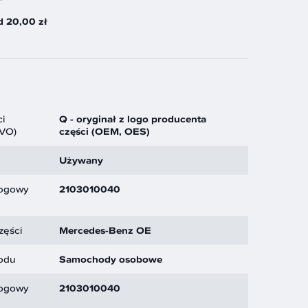
d 20,00 zł
i
Q - oryginał z logo producenta
GVO)
części (OEM, OES)
Używany
logowy
2103010040
zęści
Mercedes-Benz OE
odu
Samochody osobowe
logowy
2103010040