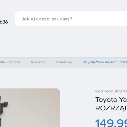
 636
niki i osprzęt
Rozrząd
Obudowy
Toyota Yaris Verso 1.3
Kod produktu 
Toyota Y
ROZRZĄ
149,9