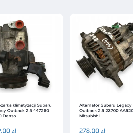
rnator Subaru Legacy
Przepustnica Subaru Leg
back 2.5 23700 AA520
Outback 2.5 16112AA010 
ubishi
118,00 zł
,00 zł