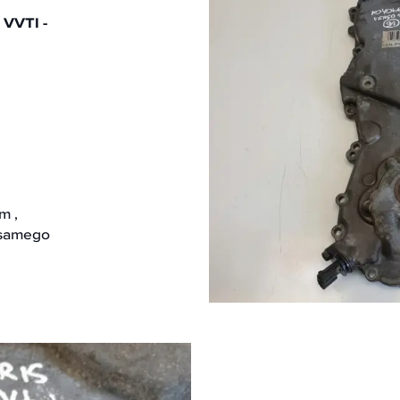
VVTI -
m ,
 samego