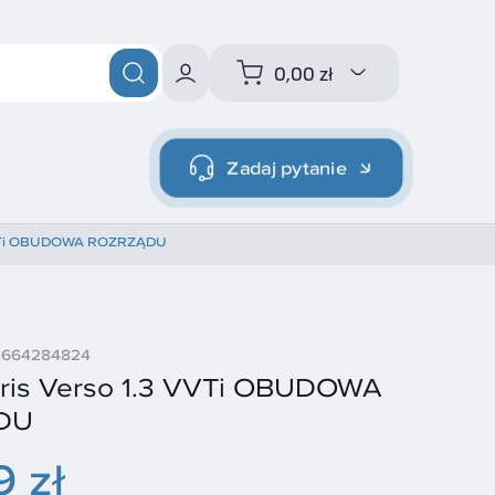
0,00 zł
Zadaj pytanie
 VVTi OBUDOWA ROZRZĄDU
12664284824
aris Verso 1.3 VVTi OBUDOWA
DU
9 zł