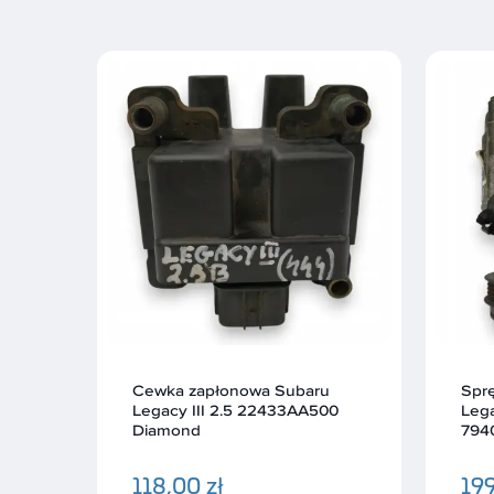
u
Sprężarka klimatyzacji Subaru
Alte
00
Legacy Outback 2.5 447260-
Out
7940 Denso
Mits
199,00 zł
278