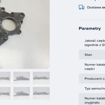
Dostawa
o
Parametry
Jakość częśc
(zgodnie z 
Stan
Numer kata
części
Producent c
Typ samoch
Numer kata
oryginału