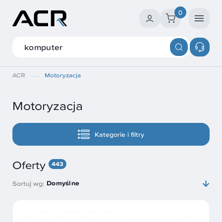
0
ACR
Motoryzacja
Motoryzacja
Kategorie i filtry
Oferty
443
Domyślne
Sortuj wg: