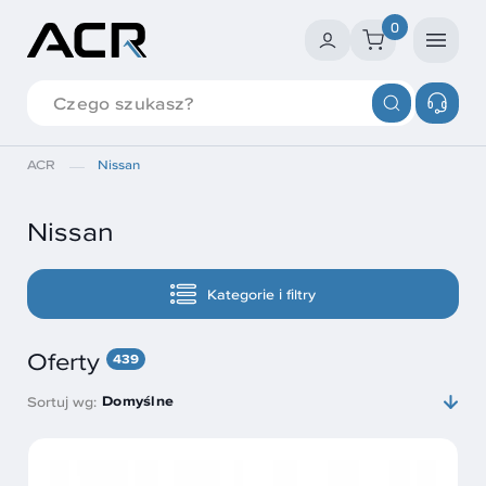
0
ACR
Nissan
Nissan
Kategorie i filtry
Oferty
439
Domyślne
Sortuj wg: