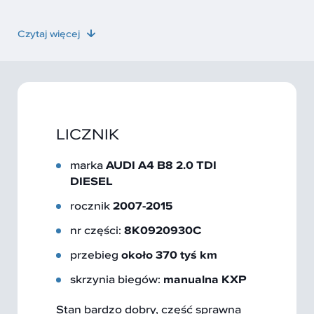
Czytaj więcej
LICZNIK
marka
AUDI A4 B8 2.0 TDI
DIESEL
rocznik
2007-2015
nr części:
8K0920930C
przebieg
około 370 tyś km
skrzynia biegów:
manualna KXP
Stan bardzo dobry, część sprawna