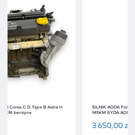
SILNIK AODA Ford Focus II MK2 C Max 2.0 16V
145KM SYDA AODB B4204S4 B4204S3
3 650,00 zł