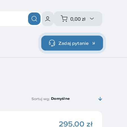
0,00 zł
Zadaj pytanie
Domyślne
Sortuj wg:
295,00 zł