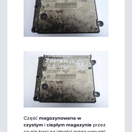
Część
magazynowana w
czystym
i
ciepłym magazynie
przez
co nie traci na jakości przez warunki