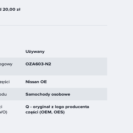
d 20,00 zł
Używany
logowy
OZA603-N2
zęści
Nissan OE
odu
Samochody osobowe
i
Q - oryginał z logo producenta
GVO)
części (OEM, OES)