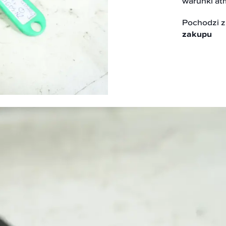
warunki at
Pochodzi 
zakupu