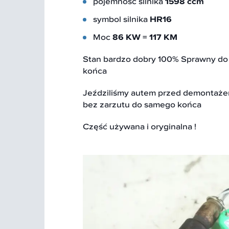
pojemność silnika
1598 ccm
symbol silnika
HR16
Moc
86 KW = 117 KM
Stan bardzo dobry 100% Sprawny d
końca
Jeździliśmy autem przed demontażem
bez zarzutu do samego końca
Część używana i oryginalna !