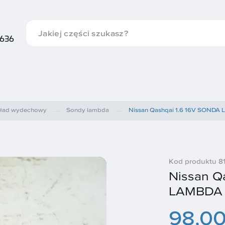
 636
ład wydechowy
Sondy lambda
Nissan Qashqai 1.6 16V SOND
Kod produktu 8
Nissan Q
LAMBDA 
98,00