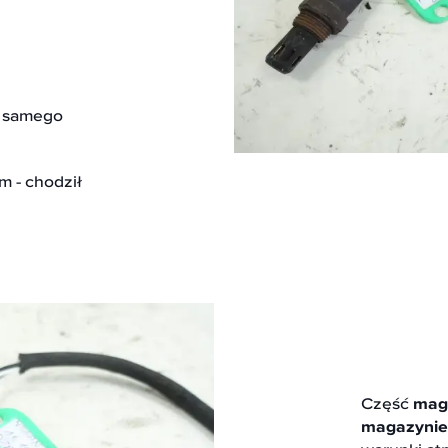
o samego
 - chodził
Część
mag
magazynie