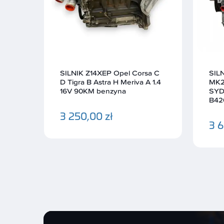
a C
SILNIK AODA Ford Focus II
SIL
 1.4
MK2 C Max 2.0 16V 145KM
Ibiz
SYDA AODB B4204S4
60K
B4204S3
2 4
3 650,00 zł