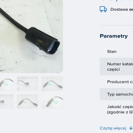
Dostawa
o
Parametry
Stan
Numer kata
części
Producent c
Typ samoch
Jakość częśc
(zgodnie z 
Czytaj więcej