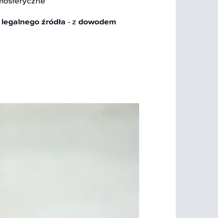
mosferyczne
z
legalnego źródła
- z
dowodem