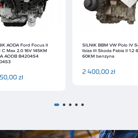
NIK BBM VW Polo IV Seat
SILNIK BXW Skoda Fabia I
a III Skoda Fabia II 1.2 6V
Roomster Seat Leon II 1.4
M benzyna
benzyna 152 333km
00,00 zł
1 690,00 zł