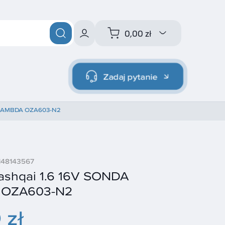
0,00 zł
Zadaj pytanie
A LAMBDA OZA603-N2
148143567
ashqai 1.6 16V SONDA
OZA603-N2
 zł