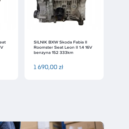
I
SILNIK BXW Seat Cordoba II
SILN
 16V
Leon Toledo III Altea 1.4 16V
Prem
benzyna 152 333km
nowy
1 690,00 zł
4 2