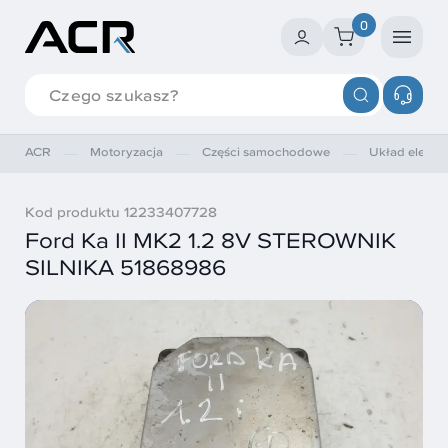
0
ACR
Motoryzacja
Części samochodowe
Układ elektry
Kod produktu 12233407728
Ford Ka II MK2 1.2 8V STEROWNIK
SILNIKA 51868986