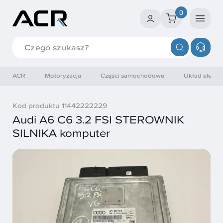
0
ACR
Motoryzacja
Części samochodowe
Układ elektry
Kod produktu 11442222229
Audi A6 C6 3.2 FSI STEROWNIK
SILNIKA komputer