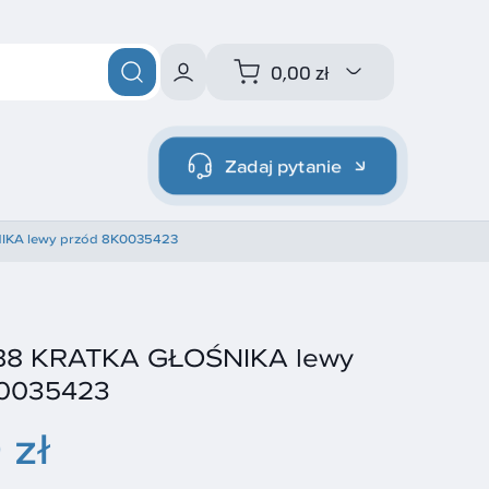
0,00 zł
Zadaj pytanie
IKA lewy przód 8K0035423
 B8 KRATKA GŁOŚNIKA lewy
K0035423
 zł