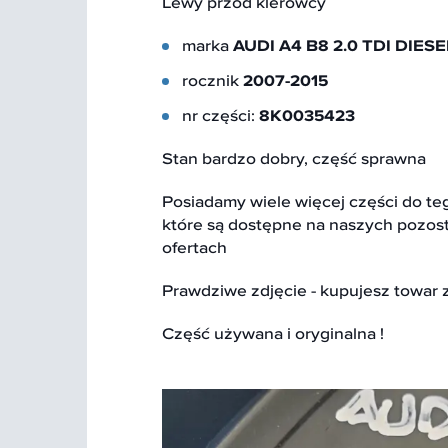
Lewy przód kierowcy
marka
AUDI A4 B8 2.0 TDI DIESE
rocznik
2007-2015
nr części:
8K0035423
Stan bardzo dobry, część sprawna
Posiadamy wiele więcej części do te
które są dostępne na naszych pozos
ofertach
Prawdziwe zdjęcie - kupujesz towar 
Część używana i oryginalna !