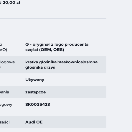
d 20,00 zł
i
Q - oryginał z logo producenta
GVO)
części (OEM, OES)
alogowe
kratka głośnika|maskownica|osłona
w
głośnika drzwi
Używany
ania
zastępcze
logowy
8K0035423
zęści
Audi OE