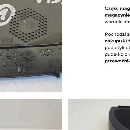
Część
mag
magazynie
warunki at
Pochodzi 
zakupu
któ
pod etykie
pudełko ora
przewoźni