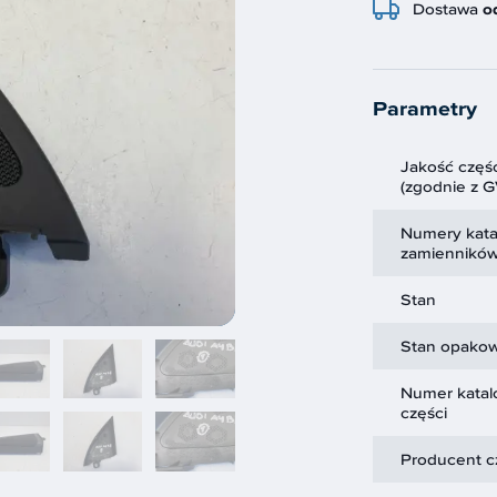
Dostawa
o
Parametry
Jakość częśc
(zgodnie z 
Numery kat
zamiennikó
Stan
Stan opakow
Numer kata
części
Producent c