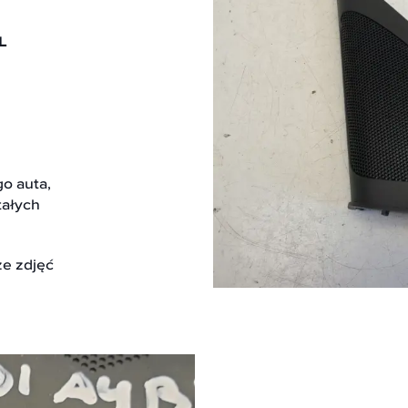
L
go auta,
tałych
ze zdjęć