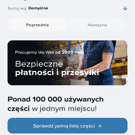
Domyślne
Sortuj wg:
Poprzednia
Następna
Pracujemy dla Was
od 2009 roku
Bezpieczne
płatności i przesyłki
Ponad 100 000 używanych
części
w jednym miejscu!
Sprawdź pełną listę części